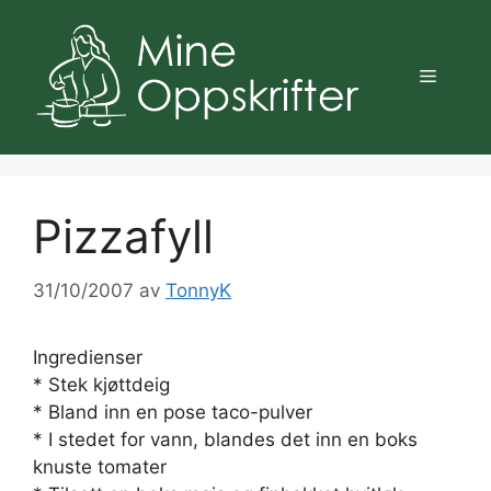
Hopp
til
innhold
Meny
Pizzafyll
31/10/2007
av
TonnyK
Ingredienser
* Stek kjøttdeig
* Bland inn en pose taco-pulver
* I stedet for vann, blandes det inn en boks
knuste tomater