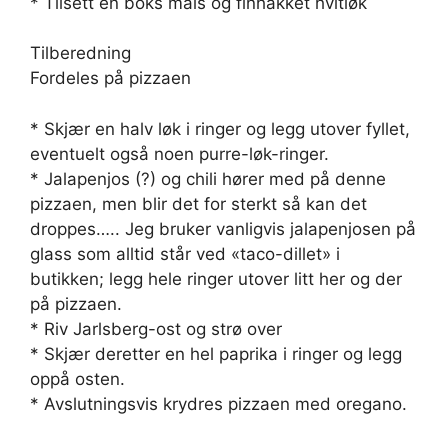
* Tilsett en boks mais og finhakket hvitløk
Tilberedning
Fordeles på pizzaen
* Skjær en halv løk i ringer og legg utover fyllet,
eventuelt også noen purre-løk-ringer.
* Jalapenjos (?) og chili hører med på denne
pizzaen, men blir det for sterkt så kan det
droppes….. Jeg bruker vanligvis jalapenjosen på
glass som alltid står ved «taco-dillet» i
butikken; legg hele ringer utover litt her og der
på pizzaen.
* Riv Jarlsberg-ost og strø over
* Skjær deretter en hel paprika i ringer og legg
oppå osten.
* Avslutningsvis krydres pizzaen med oregano.