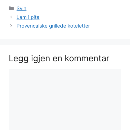
Kategorier
Svin
Lam i pita
Provencalske grillede koteletter
Legg igjen en kommentar
Kommentar