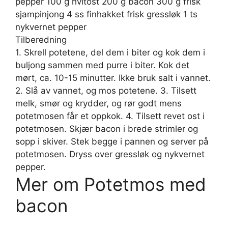
pepper 100 g hvitost 200 g bacon 300 g frisk
sjampinjong 4 ss finhakket frisk gressløk 1 ts
nykvernet pepper
Tilberedning
1. Skrell potetene, del dem i biter og kok dem i
buljong sammen med purre i biter. Kok det
mørt, ca. 10-15 minutter. Ikke bruk salt i vannet.
2. Slå av vannet, og mos potetene. 3. Tilsett
melk, smør og krydder, og rør godt mens
potetmosen får et oppkok. 4. Tilsett revet ost i
potetmosen. Skjær bacon i brede strimler og
sopp i skiver. Stek begge i pannen og server på
potetmosen. Dryss over gressløk og nykvernet
pepper.
Mer om Potetmos med
bacon