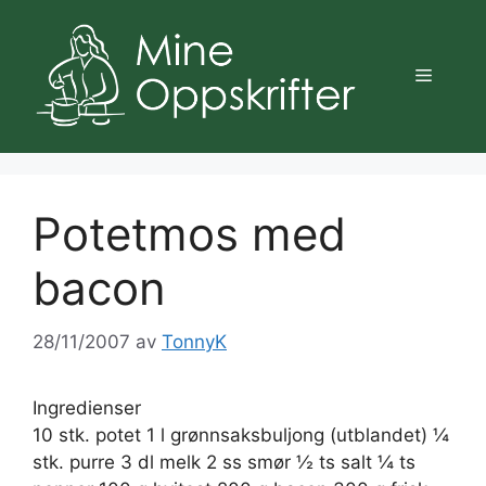
Hopp
til
innhold
Meny
Potetmos med
bacon
28/11/2007
av
TonnyK
Ingredienser
10 stk. potet 1 l grønnsaksbuljong (utblandet) ¼
stk. purre 3 dl melk 2 ss smør ½ ts salt ¼ ts