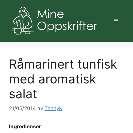
Hopp
til
innhold
Meny
Råmarinert tunfisk
med aromatisk
salat
21/05/2014
av
TonnyK
Ingredienser
: