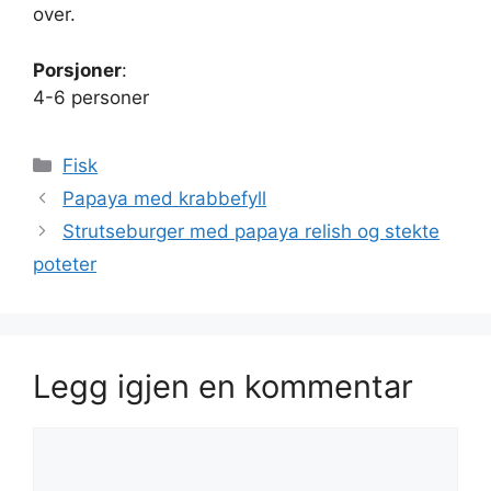
over.
Porsjoner
:
4-6 personer
Kategorier
Fisk
Papaya med krabbefyll
Strutseburger med papaya relish og stekte
poteter
Legg igjen en kommentar
Kommentar