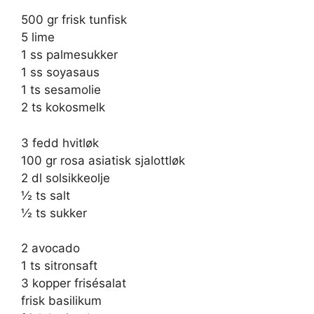
500 gr frisk tunfisk
5 lime
1 ss palmesukker
1 ss soyasaus
1 ts sesamolie
2 ts kokosmelk
3 fedd hvitløk
100 gr rosa asiatisk sjalottløk
2 dl solsikkeolje
½ ts salt
½ ts sukker
2 avocado
1 ts sitronsaft
3 kopper frisésalat
frisk basilikum