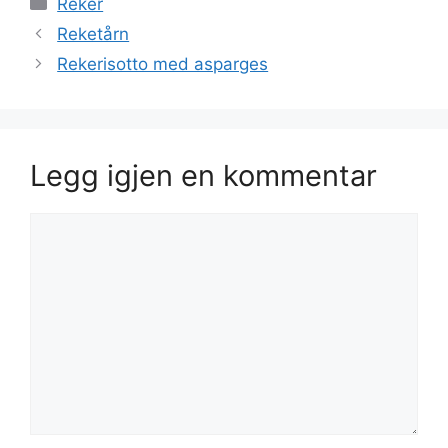
Kategorier
Reker
Reketårn
Rekerisotto med asparges
Legg igjen en kommentar
Kommentar