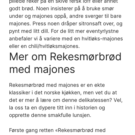
pillede reker på en skive fersk loff eller annet
godt brød. Noen insisterer på å bruke smør
under og majones oppå, andre sverger til bare
majones. Press noen dråper sitronsaft over, og
pynt med litt dill. For de litt mer eventyrlystne
anbefaler vi å variere med en hvitløks-majones
eller en chili/hvitløksmajones.
Mer om Rekesmørbrød
med majones
Rekesmørbrød med majones er en ekte
klassiker i det norske kjøkken, men vet du at
det er mer å lære om denne delikatessen? Vel,
la oss ta en dypere titt inn i historien og
opprette denne smakfulle lunsjen.
Første gang retten «Rekesmørbrød med