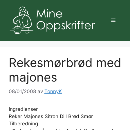
Hopp
til
innhold
Meny
Rekesmørbrød med
majones
08/01/2008
av
TonnyK
Ingredienser
Reker Majones Sitron Dill Brød Smør
Tilberedning