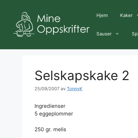
Hopp
til
Hjem
Kaker
innhold
Sauser
Sp
Selskapskake 2
25/09/2007
av
TonnyK
Ingredienser
5 eggeplommer
250 gr. melis