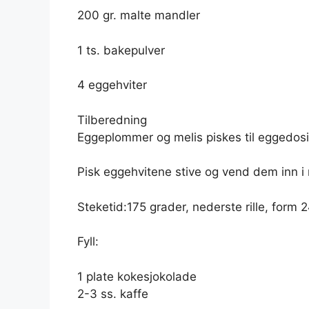
200 gr. malte mandler
1 ts. bakepulver
4 eggehviter
Tilberedning
Eggeplommer og melis piskes til eggedosis
Pisk eggehvitene stive og vend dem inn i 
Steketid:175 grader, nederste rille, form 
Fyll:
1 plate kokesjokolade
2-3 ss. kaffe