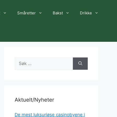
t
Småretter
Bakst
Drikke
Søk
etter:
Aktuelt/Nyheter
De mest luksuriøse casinobyene i