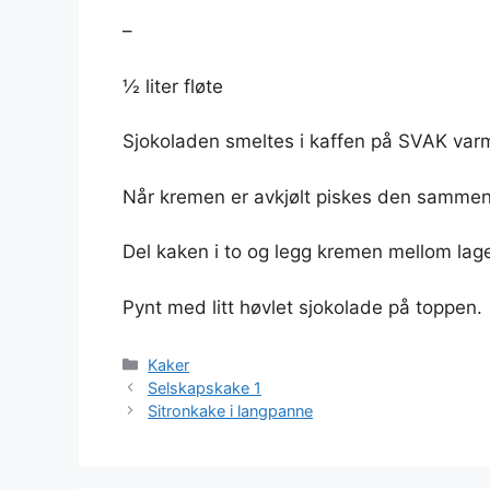
–
½ liter fløte
Sjokoladen smeltes i kaffen på SVAK va
Når kremen er avkjølt piskes den sammen 
Del kaken i to og legg kremen mellom lag
Pynt med litt høvlet sjokolade på toppen.
Kategorier
Kaker
Selskapskake 1
Sitronkake i langpanne