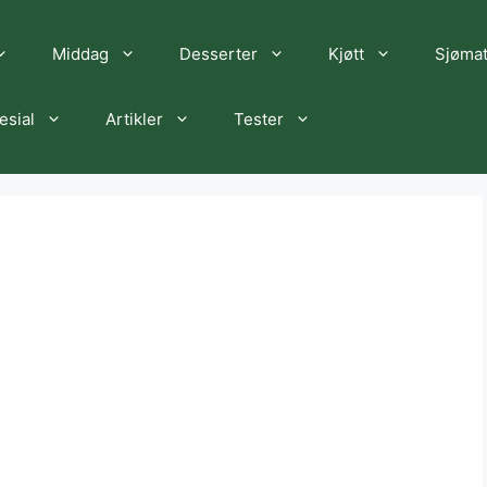
Middag
Desserter
Kjøtt
Sjøma
esial
Artikler
Tester