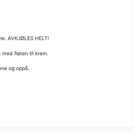
rme. AVKJØLES HELT!
med fløten til krem.
ene og oppå.