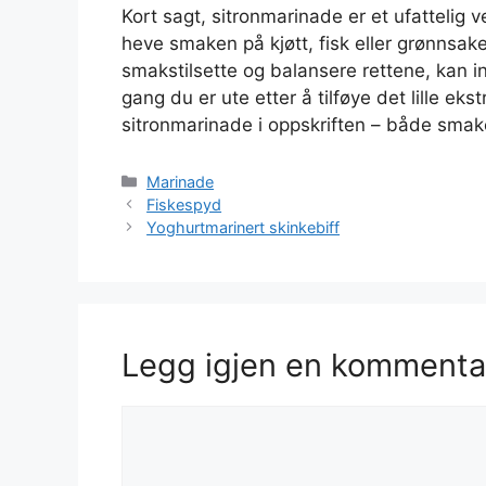
Kort sagt, sitronmarinade er et ufattelig 
heve smaken på kjøtt, fisk eller grønnsak
smakstilsette og balansere rettene, kan 
gang du er ute etter å tilføye det lille eks
sitronmarinade i oppskriften – både smake
Kategorier
Marinade
Fiskespyd
Yoghurtmarinert skinkebiff
Legg igjen en kommenta
Kommentar