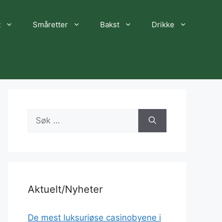
t
Småretter
Bakst
Drikke
Søk
etter:
Aktuelt/Nyheter
De mest luksuriøse casinobyene i