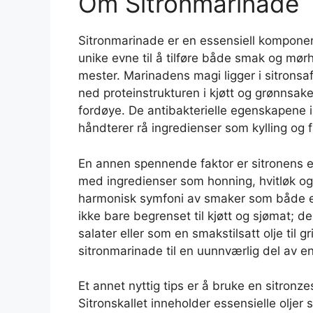
Om Sitronmarinade
Sitronmarinade er en essensiell kompone
unike evne til å tilføre både smak og mørhet
mester. Marinadens magi ligger i sitronsa
ned proteinstrukturen i kjøtt og grønnsak
fordøye. De antibakterielle egenskapene i
håndterer rå ingredienser som kylling og f
En annen spennende faktor er sitronens e
med ingredienser som honning, hvitløk og
harmonisk symfoni av smaker som både er
ikke bare begrenset til kjøtt og sjømat; d
salater eller som en smakstilsatt olje til 
sitronmarinade til en uunnværlig del av e
Et annet nyttig tips er å bruke en sitronze
Sitronskallet inneholder essensielle olje