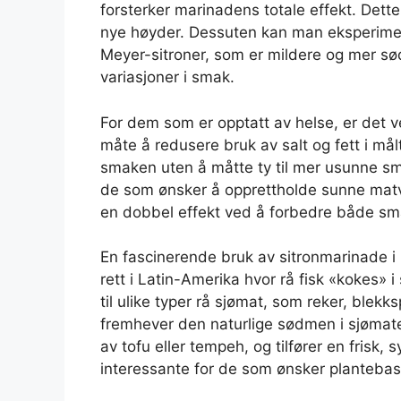
forsterker marinadens totale effekt. Dette
nye høyder. Dessuten kan man eksperiment
Meyer-sitroner, som er mildere og mer sød
variasjoner i smak.
For dem som er opptatt av helse, er det v
måte å redusere bruk av salt og fett i må
smaken uten å måtte ty til mer usunne sma
de som ønsker å opprettholde sunne matv
en dobbel effekt ved å forbedre både sma
En fascinerende bruk av sitronmarinade i 
rett i Latin-Amerika hvor rå fisk «kokes» i
til ulike typer rå sjømat, som reker, blek
fremhever den naturlige sødmen i sjømate
av tofu eller tempeh, og tilfører en frisk
interessante for de som ønsker plantebas