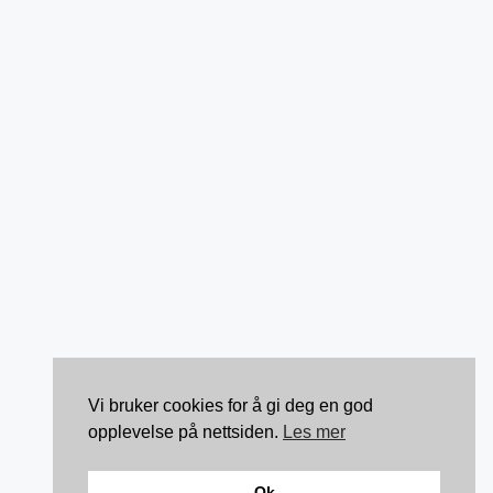
Vi bruker cookies for å gi deg en god
opplevelse på nettsiden.
Les mer
Ok