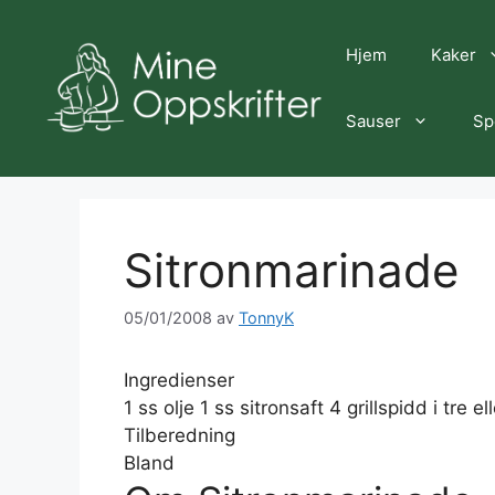
Hopp
til
Hjem
Kaker
innhold
Sauser
Sp
Sitronmarinade
05/01/2008
av
TonnyK
Ingredienser
1 ss olje 1 ss sitronsaft 4 grillspidd i tre el
Tilberedning
Bland