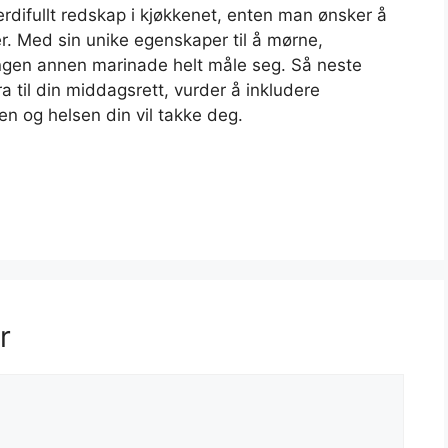
verdifullt redskap i kjøkkenet, enten man ønsker å
er. Med sin unike egenskaper til å mørne,
ingen annen marinade helt måle seg. Så neste
tra til din middagsrett, vurder å inkludere
n og helsen din vil takke deg.
r