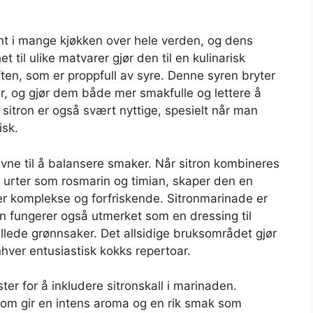
nt i mange kjøkken over hele verden, og dens
 til ulike matvarer gjør den til en kulinarisk
ften, som er proppfull av syre. Denne syren bryter
er, og gjør dem både mer smakfulle og lettere å
 sitron er også svært nyttige, spesielt når man
isk.
vne til å balansere smaker. Når sitron kombineres
 urter som rosmarin og timian, skaper den en
 komplekse og forfriskende. Sitronmarinade er
en fungerer også utmerket som en dressing til
grillede grønnsaker. Det allsidige bruksområdet gjør
nhver entusiastisk kokks repertoar.
ster for å inkludere sitronskall i marinaden.
r som gir en intens aroma og en rik smak som