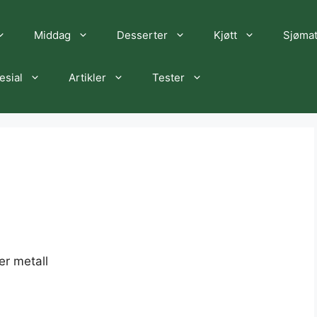
Middag
Desserter
Kjøtt
Sjøma
esial
Artikler
Tester
ler metall