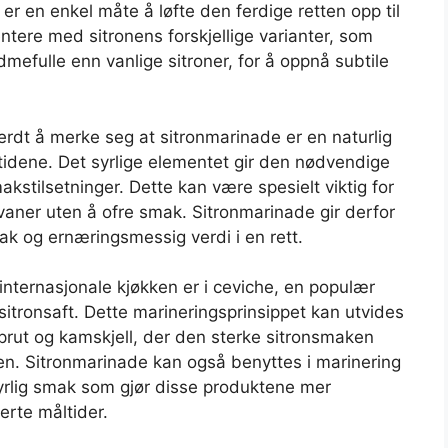
 er en enkel måte å løfte den ferdige retten opp til
ere med sitronens forskjellige varianter, som
mefulle enn vanlige sitroner, for å oppnå subtile
erdt å merke seg at sitronmarinade er en naturlig
ltidene. Det syrlige elementet gir den nødvendige
kstilsetninger. Dette kan være spesielt viktig for
aner uten å ofre smak. Sitronmarinade gir derfor
k og ernæringsmessig verdi i en rett.
internasjonale kjøkken er i ceviche, en populær
 sitronsaft. Dette marineringsprinsippet kan utvides
ksprut og kamskjell, der den sterke sitronsmaken
n. Sitronmarinade kan også benyttes i marinering
, syrlig smak som gjør disse produktene mer
erte måltider.