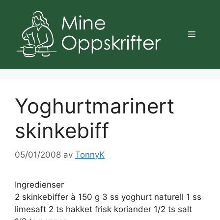
Hopp
til
innhold
Meny
Yoghurtmarinert
skinkebiff
05/01/2008
av
TonnyK
Ingredienser
2 skinkebiffer à 150 g 3 ss yoghurt naturell 1 ss
limesaft 2 ts hakket frisk koriander 1/2 ts salt