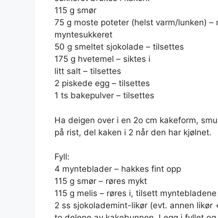
115 g smør
75 g moste poteter (helst varm/lunken)
myntesukkeret
50 g smeltet sjokolade – tilsettes
175 g hvetemel – siktes i
litt salt – tilsettes
2 piskede egg – tilsettes
1 ts bakepulver – tilsettes
Ha deigen over i en 2o cm kakeform, smur
på rist, del kaken i 2 når den har kjølnet.
Fyll:
4 mynteblader – hakkes fint opp
115 g smør – røres mykt
115 g melis – røres i, tilsett myntebladene
2 ss sjokolademint-likør (evt. annen likør
to delene av kakebunnen. Legg i fyllet o