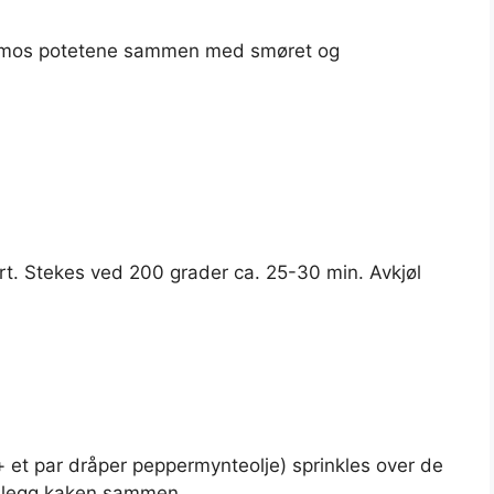
 – mos potetene sammen med smøret og
t. Stekes ved 200 grader ca. 25-30 min. Avkjøl
 + et par dråper peppermynteolje) sprinkles over de
g legg kaken sammen.