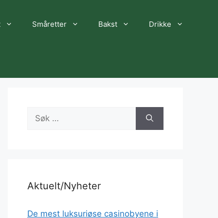
t
Småretter
Bakst
Drikke
Søk
etter:
Aktuelt/Nyheter
De mest luksuriøse casinobyene i