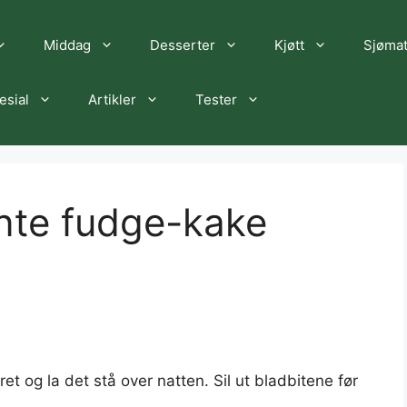
Middag
Desserter
Kjøtt
Sjøma
esial
Artikler
Tester
nte fudge-kake
t og la det stå over natten. Sil ut bladbitene før