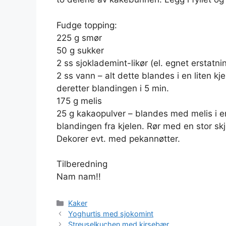
Fudge topping:
225 g smør
50 g sukker
2 ss sjoklademint-likør (el. egnet erstatni
2 ss vann – alt dette blandes i en liten kj
deretter blandingen i 5 min.
175 g melis
25 g kakaopulver – blandes med melis i en
blandingen fra kjelen. Rør med en stor skje
Dekorer evt. med pekannøtter.
Tilberedning
Nam nam!!
Kategorier
Kaker
Yoghurtis med sjokomint
Streuselkuchen med kirsebær