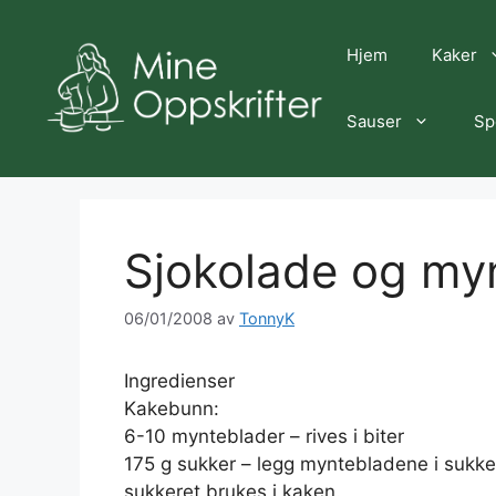
Hopp
til
Hjem
Kaker
innhold
Sauser
Sp
Sjokolade og my
06/01/2008
av
TonnyK
Ingredienser
Kakebunn:
6-10 mynteblader – rives i biter
175 g sukker – legg myntebladene i sukkere
sukkeret brukes i kaken.