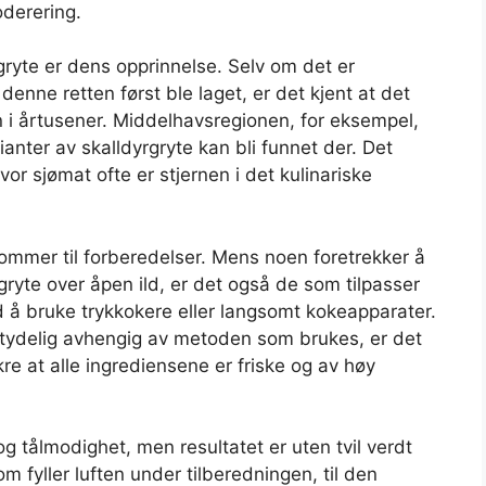
derering.
ryte er dens opprinnelse. Selv om det er
enne retten først ble laget, er det kjent at det
n i årtusener. Middelhavsregionen, for eksempel,
arianter av skalldyrgryte kan bli funnet der. Det
r sjømat ofte er stjernen i det kulinariske
 kommer til forberedelser. Mens noen foretrekker å
r gryte over åpen ild, er det også de som tilpasser
 å bruke trykkokere eller langsomt kokeapparater.
etydelig avhengig av metoden som brukes, er det
kre at alle ingrediensene er friske og av høy
 og tålmodighet, men resultatet er uten tvil verdt
 fyller luften under tilberedningen, til den