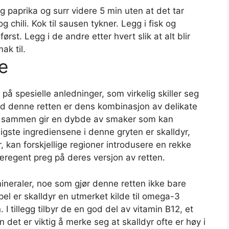
 og paprika og surr videre 5 min uten at det tar
 chili. Kok til sausen tykner. Legg i fisk og
rst. Legg i de andre etter hvert slik at alt blir
ak til.
e
t på spesielle anledninger, som virkelig skiller seg
med denne retten er dens kombinasjon av delikate
som sammen gir en dybde av smaker som kan
gste ingrediensene i denne gryten er skalldyr,
kan forskjellige regioner introdusere en rekke
særegent preg på deres versjon av retten.
 mineraler, noe som gjør denne retten ikke bare
 er skalldyr en utmerket kilde til omega-3
 I tillegg tilbyr de en god del av vitamin B12, et
 det er viktig å merke seg at skalldyr ofte er høy i