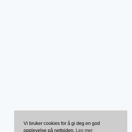
Vi bruker cookies for å gi deg en god
opplevelse på nettsiden.
Les mer