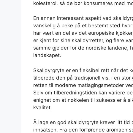
kolesterol, så de bør konsumeres med mo
En annen interessant aspekt ved skalldyrg
vanskelig å peke på et bestemt sted hvor d
har vært en del av det europeiske kjøkke
er kjent for sine skalldyrretter, og flere v
samme gjelder for de nordiske landene, hvo
landskapet.
Skalldyrgryte er en fleksibel rett når det
tilberede den på tradisjonell vis, i en sto
retten til moderne matlagingsmetoder ved
Selv om tilberedningstiden kan variere b
enighet om at nøkkelen til suksess er å si
kvalitet.
Å lage en god skalldyrgryte krever litt tid
innsatsen. Fra den forførende aromaen som