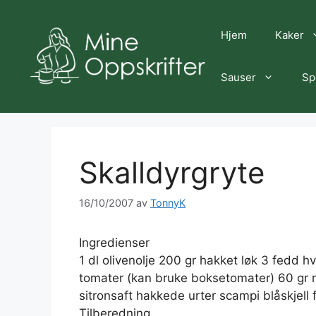
Hopp
til
Hjem
Kaker
innhold
Sauser
Sp
Skalldyrgryte
16/10/2007
av
TonnyK
Ingredienser
1 dl olivenolje 200 gr hakket løk 3 fedd h
tomater (kan bruke boksetomater) 60 gr mand
sitronsaft hakkede urter scampi blåskjell f
Tilberedning