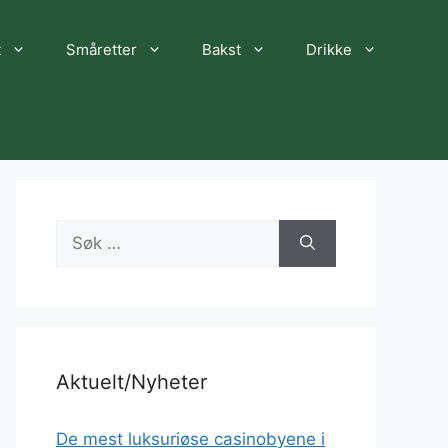
t
Småretter
Bakst
Drikke
Søk
etter:
Aktuelt/Nyheter
De mest luksuriøse casinobyene i