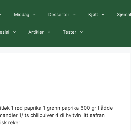
Middag
Desserter
Kjøtt
Sjøma
esial
Artikler
Tester
vitløk 1 rød paprika 1 grønn paprika 600 gr flådde
ler 1/ ts chilipulver 4 dl hvitvin litt safran
isk reker