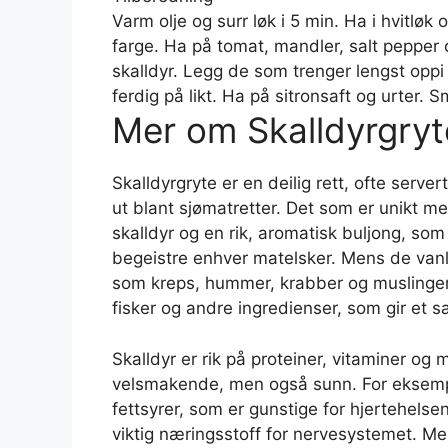
Varm olje og surr løk i 5 min. Ha i hvitløk
farge. Ha på tomat, mandler, salt pepper og
skalldyr. Legg de som trenger lengst oppi fø
ferdig på likt. Ha på sitronsaft og urter. Sm
Mer om Skalldyrgryt
Skalldyrgryte er en deilig rett, ofte server
ut blant sjømatretter. Det som er unikt 
skalldyr og en rik, aromatisk buljong, 
begeistre enhver matelsker. Mens de vanli
som kreps, hummer, krabber og muslinger, 
fisker og andre ingredienser, som gir et 
Skalldyr er rik på proteiner, vitaminer og
velsmakende, men også sunn. For eksempel
fettsyrer, som er gunstige for hjertehelsen.
viktig næringsstoff for nervesystemet. Men