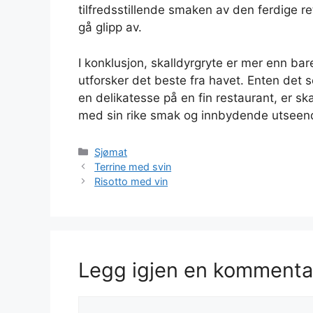
tilfredsstillende smaken av den ferdige re
gå glipp av.
I konklusjon, skalldyrgryte er mer enn bar
utforsker det beste fra havet. Enten det s
en delikatesse på en fin restaurant, er ska
med sin rike smak og innbydende utseen
Kategorier
Sjømat
Terrine med svin
Risotto med vin
Legg igjen en kommenta
Kommentar