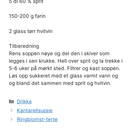
5 dl 60 % sprit
150-200 g farin
2 glass tørr hvitvin
Tilberedning
Rens soppen nøye og del den i skiver som
legges i sen krukke. Hell over sprit og la trekke i
5-6 uker på mørkt sted. Filtrer og kast soppen.
Løs opp sukkeret med et glass varmt vann og
og bland det sammen med sprit og hvitvin.
Kategorier
Drikke
Kantarellsuppe
Ringblomst-terte