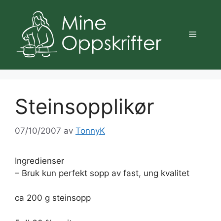
Hopp
til
innhold
Meny
Steinsopplikør
07/10/2007
av
TonnyK
Ingredienser
– Bruk kun perfekt sopp av fast, ung kvalitet
ca 200 g steinsopp