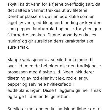
skylt i kaldt vann for å fjerne overflødig salt, da
det saltede vannet trekkes ut av filetene.
Deretter plasseres de i en eddiklake som er
laget av vann, eddik og en blanding av krydder
som pepper, laurbærblad og nellik for ytterligere
å forbedre smaken. Denne prosedyren kalles
‘suring’ og gir sursilden dens karakteristiske
sure smak.
Mange variasjoner av sursild har kommet til
over tid, men de beholder alle den tradisjonelle
prosessen med å sylte sild. Noen inkluderer
tilsetning av rød eller hvit løk, rød eller gul
pepper og selv hele hvitløksfedd i
eddikblandingen. Disse tilleggene gir mer smak
og farge til den endelige retten.
Sursild er mer enn en kulinarisk herlighet; det er