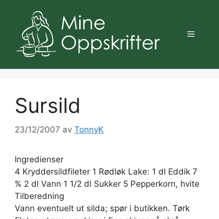
Hopp
til
innhold
Meny
Sursild
23/12/2007
av
TonnyK
Ingredienser
4 Kryddersildfileter 1 Rødløk Lake: 1 dl Eddik 7
% 2 dl Vann 1 1/2 dl Sukker 5 Pepperkorn, hvite
Tilberedning
Vann eventuelt ut silda; spør i butikken. Tørk