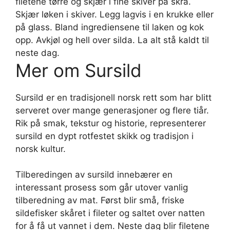
filetene tørre og skjær i fine skiver på skrå.
Skjær løken i skiver. Legg lagvis i en krukke eller
på glass. Bland ingrediensene til laken og kok
opp. Avkjøl og hell over silda. La alt stå kaldt til
neste dag.
Mer om Sursild
Sursild er en tradisjonell norsk rett som har blitt
serveret over mange generasjoner og flere tiår.
Rik på smak, tekstur og historie, representerer
sursild en dypt rotfestet skikk og tradisjon i
norsk kultur.
Tilberedingen av sursild innebærer en
interessant prosess som går utover vanlig
tilberedning av mat. Først blir små, friske
sildefisker skåret i fileter og saltet over natten
for å få ut vannet i dem. Neste dag blir filetene