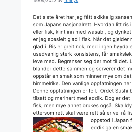
15/04/2022
av
TonnyK
Det siste året har jeg fått skikkelig sanse
som Japans nasjonalrett. Hvordan litt ris
eller fisk, klint inn med wasabi, og dynket
er jeg spesielt glad i fisk. Når det gjelde
glad i. Ris er greit nok, med ingen høyda
usedvanlig sterk konsistens, får smaksløke
leve med. Begrenser seg derimot til det. 
blander dette sammen og serverer det med 
oppstår en smak som minner mye om det so
himmelrike. Den vanlige oppfatningen her 
Denne oppfatningen er feil. Ordet Sushi bet
tilsatt og marinert med eddik. Dog er det r
fisk, men mye annet brukes også. Skalldyr,
ettersom rett skal være rett så er vel rå 
oppstod i Japan 
eddik ga en smak 