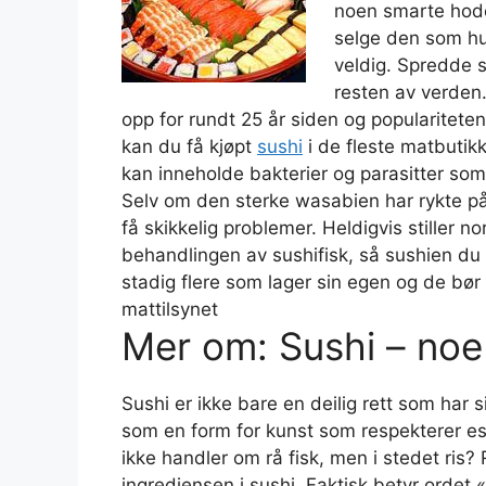
noen smarte hoder
selge den som hur
veldig. Spredde s
resten av verden.
opp for rundt 25 år siden og populariteten 
kan du få kjøpt
sushi
i de fleste matbutikke
kan inneholde bakterier og parasitter so
Selv om den sterke wasabien har rykte på 
få skikkelig problemer. Heldigvis stiller n
behandlingen av sushifisk, så sushien du 
stadig flere som lager sin egen og de bør 
mattilsynet
Mer om: Sushi – noe
Sushi er ikke bare en deilig rett som har 
som en form for kunst som respekterer este
ikke handler om rå fisk, men i stedet ris?
ingrediensen i sushi. Faktisk betyr ordet 