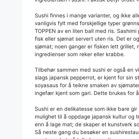
Sushi finnes i mange varianter, og ikke all
vanligvis fylt med forskjellige typer grønns
TOPPEN av en liten ball med ris. Sashimi 
fisk eller sjømat servert uten ris. Det er o
sjømat; noen ganger er fisken lett grillet
ingredienser som reker eller krabbe.
Tilbehør sammen med sushi er også en vik
slags japansk pepperrot, er kjent for si
soyasaus for å teikne smaken av sjømaten
ingefær kjent som gari. Dette brukes for å
Sushi er en delikatesse som ikke bare gi
mulighet til å oppdage japansk kultur og t
enn å lage mat; de skaper et kunstverk som
Så neste gang du besøker en sushirestaurant