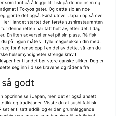
 som fant på å legge litt fisk på denne risen og
tigmat i Tokyos gater. Og dette slo an noe
eg gjorde det også. Først utover Japan og så over
 Her i landet startet den første sushirestauranten
for denne retten har tatt helt av, etter det. I dag
r. En liten advarsel er vel på sin plass. Rå fisk
m du på ingen måte vil fylle magesekken din med.
seg for å rense opp i en del av dette, så kan du
orske helsemyndigheter strenge krav til
kjøper her i landet bør være ganske sikker. Dog er
sette seg inn i disse kravene og rådene fra
 så godt
sin opprinnelse i Japan, men det er også ansett
tikk og tradisjoner. Visste du at sushi faktisk
 Riset er tilsatt eddik og er den grunnleggende
«sushi» «sur smak», som henviser til eddikriset.