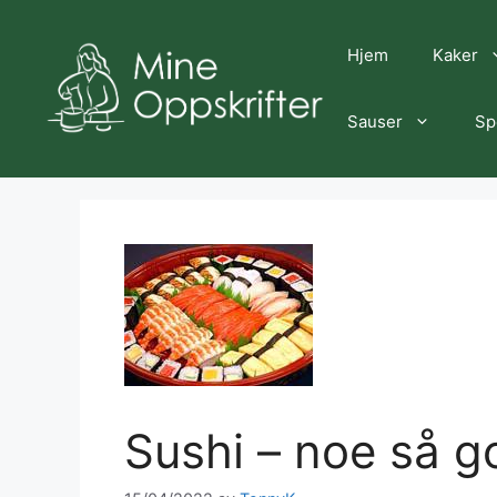
Hopp
til
Hjem
Kaker
innhold
Sauser
Sp
Sushi – noe så g