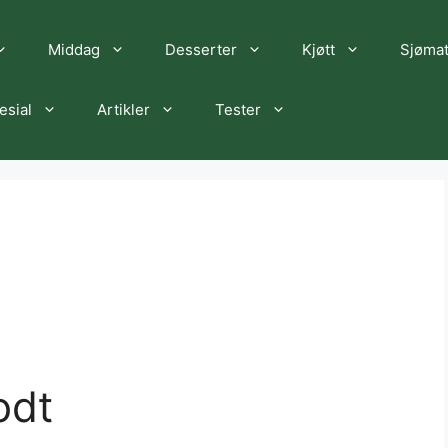
Middag
Desserter
Kjøtt
Sjøma
esial
Artikler
Tester
odt