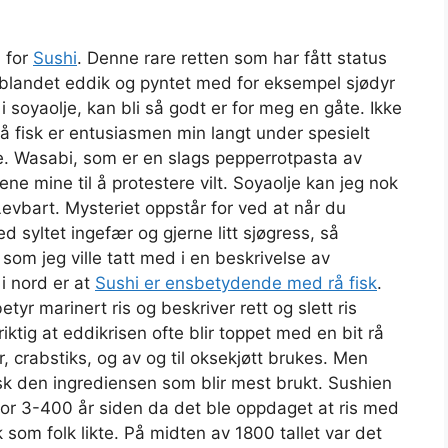
n for
Sushi
. Denne rare retten som har fått status
 iblandet eddik og pyntet med for eksempel sjødyr
 i soyaolje, kan bli så godt er for meg en gåte. Ikke
r rå fisk er entusiasmen min langt under spesielt
re. Wasabi, som er en slags pepperrotpasta av
ne mine til å protestere vilt. Soyaolje kan jeg nok
Levbart. Mysteriet oppstår for ved at når du
syltet ingefær og gjerne litt sjøgress, så
m jeg ville tatt med i en beskrivelse av
i nord er at
Sushi er ensbetydende med rå fisk
.
yr marinert ris og beskriver rett og slett ris
iktig at eddikrisen ofte blir toppet med en bit rå
 crabstiks, og av og til oksekjøtt brukes. Men
fisk den ingrediensen som blir mest brukt.
Sushien
for 3-400 år siden da det ble oppdaget at ris med
som folk likte. På midten av 1800 tallet var det