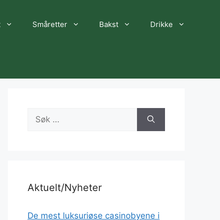
t
Småretter
Bakst
Drikke
Søk
etter:
Aktuelt/Nyheter
De mest luksuriøse casinobyene i