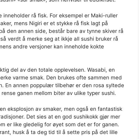
e inneholder rå fisk. For eksempel er Maki-ruller
aker, mens Nigiri er et stykke rå fisk lagt på
på den annen side, består bare av tynne skiver rå
gså verdt å merke seg at ikkje all sushi bruker rå
, mens andre versjoner kan inneholde kokte
tig del av den totale opplevelsen. Wasabi, en
n sterke varme smak. Den brukes ofte sammen med
. En annen poppulær tilbehør er den rosa syltede
 rense ganen mellom biter av ulike typer sushi.
r en eksplosjon av smaker, men også en fantastisk
radisjoner. Det sies at en god sushikokk gjør mer
 er like gledelig for øyet som det er for ganen.
, husk å ta deg tid til å sette pris på det lille