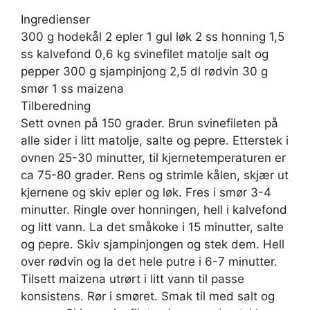
Ingredienser
300 g hodekål 2 epler 1 gul løk 2 ss honning 1,5
ss kalvefond 0,6 kg svinefilet matolje salt og
pepper 300 g sjampinjong 2,5 dl rødvin 30 g
smør 1 ss maizena
Tilberedning
Sett ovnen på 150 grader. Brun svinefileten på
alle sider i litt matolje, salte og pepre. Etterstek i
ovnen 25-30 minutter, til kjernetemperaturen er
ca 75-80 grader. Rens og strimle kålen, skjær ut
kjernene og skiv epler og løk. Fres i smør 3-4
minutter. Ringle over honningen, hell i kalvefond
og litt vann. La det småkoke i 15 minutter, salte
og pepre. Skiv sjampinjongen og stek dem. Hell
over rødvin og la det hele putre i 6-7 minutter.
Tilsett maizena utrørt i litt vann til passe
konsistens. Rør i smøret. Smak til med salt og