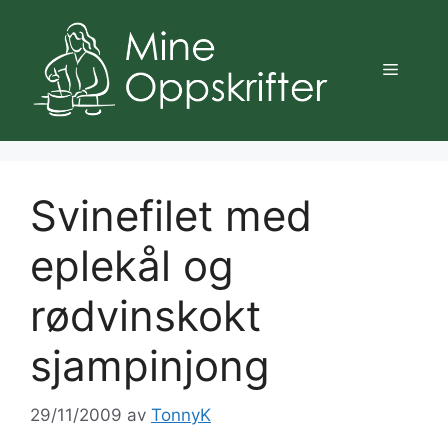
Hopp
til
innhold
Meny
Svinefilet med
eplekål og
rødvinskokt
sjampinjong
29/11/2009
av
TonnyK