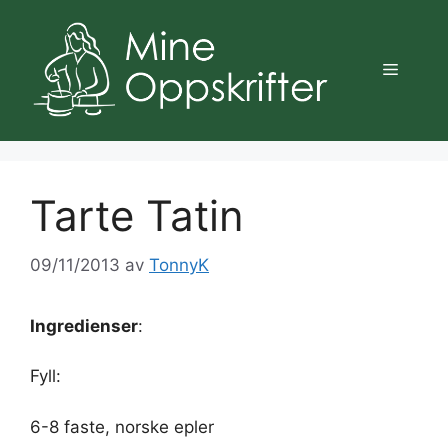
Hopp
til
innhold
Meny
Tarte Tatin
09/11/2013
av
TonnyK
Ingredienser
:
Fyll:
6-8 faste, norske epler