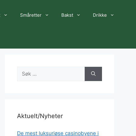
t
Småretter
Bakst
Drikke
Søk
etter:
Aktuelt/Nyheter
De mest luksuriøse casinobyene i