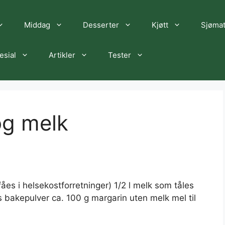
Middag
Desserter
Kjøtt
Sjøma
esial
Artikler
Tester
og melk
fåes i helsekostforretninger) 1/2 l melk som tåles
ts bakepulver ca. 100 g margarin uten melk mel til