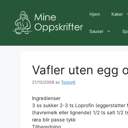
Hopp
til
Hjem
Kaker
innhold
Sauser
Sp
Vafler uten egg 
21/10/2008
av
TonnyK
Ingredienser
3 ss sukker 2-3 ts Loprofin (eggerstatter 
(havremelk eller lignende) 1/2 ts salt 1/2 
røra blir passe tykk
Tilberedning