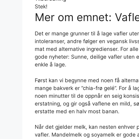
Stek!
Mer om emnet: Vafle
Det er mange grunner til å lage vafler ut
intoleranser, andre følger en vegansk livs
mat med alternative ingredienser. For all
gode nyheter: Sunne, deilige vafler uten 
enkle å lage.
Først kan vi begynne med noen få alternativ
mange bakverk er ”chia-frø gelé”. For å lag
noen minutter til de oppnår en seig kons
erstatning, og gir også vaflene en mild, s
erstatte med en halv most banan.
Når det gjelder melk, kan nesten enhver 
vafler. Mandelmelk og soyamelk er gode al