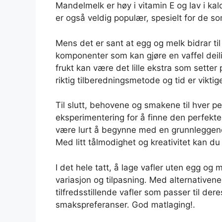
Mandelmelk er høy i vitamin E og lav i kal
er også veldig populær, spesielt for de so
Mens det er sant at egg og melk bidrar ti
komponenter som kan gjøre en vaffel deilig
frukt kan være det lille ekstra som setter
riktig tilberedningsmetode og tid er vikti
Til slutt, behovene og smakene til hver pers
eksperimentering for å finne den perfekte 
være lurt å begynne med en grunnleggende
Med litt tålmodighet og kreativitet kan d
I det hele tatt, å lage vafler uten egg og 
variasjon og tilpasning. Med alternativene
tilfredsstillende vafler som passer til de
smakspreferanser. God matlaging!.