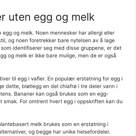
r uten egg og melk
en egg og melk. Noen mennesker har allergi eller
stil, og noen foretrekker bare nytelsen av å lage
e som identifiserer seg med disse gruppene, er det
egg og melk er ikke bare mulige, men de er også
er til egg i vafler. En populær erstatning for egg i
e dette, bløtlegg en del chiafrø i tre deler vann i
istens. Bananer kan også brukes som en egg-
øt smak. For omtrent hvert egg i oppskriften kan du
plantebasert melk brukes som en erstatning i
ternativer, og begge har unike helsefordeler.