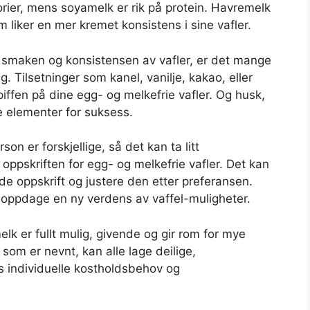
orier, mens soyamelk er rik på protein. Havremelk
m liker en mer kremet konsistens i sine vafler.
l smaken og konsistensen av vafler, er det mange
. Tilsetninger som kanel, vanilje, kakao, eller
 piffen på dine egg- og melkefrie vafler. Og husk,
ge elementer for suksess.
on er forskjellige, så det kan ta litt
oppskriften for egg- og melkefrie vafler. Det kan
 oppskrift og justere den etter preferansen.
u oppdage en ny verdens av vaffel-muligheter.
melk er fullt mulig, givende og gir rom for mye
 som er nevnt, kan alle lage deilige,
res individuelle kostholdsbehov og