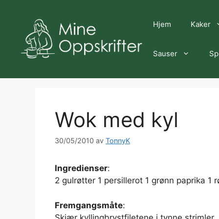
Hopp
til
Hjem
Kaker
innhold
Sauser
Sp
Wok med kyl
30/05/2010
av
TonnyK
Ingredienser
:
2 gulrøtter 1 persillerot 1 grønn paprika 1
Fremgangsmåte
:
Skjær kyllingbrystfiletene i tynne strimler. 