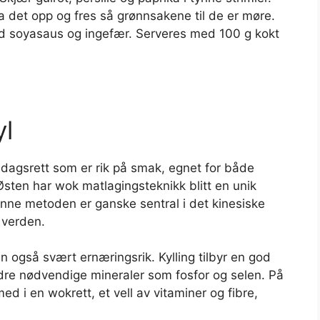
 Ta det opp og fres så grønnsakene til de er møre.
med soyasaus og ingefær. Serveres med 100 g kokt
l
ddagsrett som er rik på smak, egnet for både
Østen har wok matlagingsteknikk blitt en unik
enne metoden er ganske sentral i det kinesiske
i verden.
n også svært ernæringsrik. Kylling tilbyr en god
andre nødvendige mineraler som fosfor og selen. På
ed i en wokrett, et vell av vitaminer og fibre,