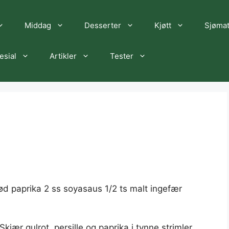
Middag
Desserter
Kjøtt
Sjøma
esial
Artikler
Tester
 rød paprika 2 ss soyasaus 1/2 ts malt ingefær
Skjær gulrot, persille og paprika i tynne strimler.