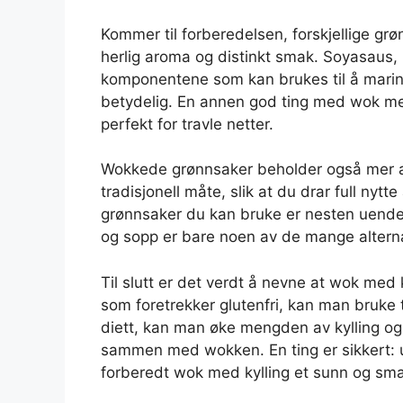
Kommer til forberedelsen, forskjellige grø
herlig aroma og distinkt smak. Soyasaus, 
komponentene som kan brukes til å marin
betydelig. En annen god ting med wok med
perfekt for travle netter.
Wokkede grønnsaker beholder også mer av
tradisjonell måte, slik at du drar full nyt
grønnsaker du kan bruke er nesten uendelig
og sopp er bare noen av de mange altern
Til slutt er det verdt å nevne at wok med k
som foretrekker glutenfri, kan man bruke 
diett, kan man øke mengden av kylling og
sammen med wokken. En ting er sikkert: u
forberedt wok med kylling et sunn og smak