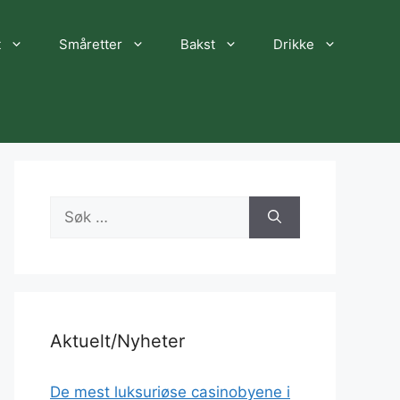
t
Småretter
Bakst
Drikke
Søk
etter:
Aktuelt/Nyheter
De mest luksuriøse casinobyene i