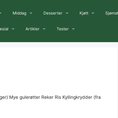
Middag
Desserter
Kjøtt
Sjøma
esial
Artikler
Tester
farger) Mye gulerøtter Reker Ris Kyllingkrydder (fra