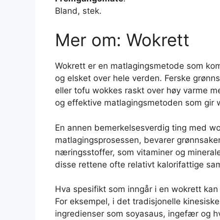
Bland, stek.
Mer om: Wokrett
Wokrett er en matlagingsmetode som komm
og elsket over hele verden. Ferske grønnsa
eller tofu wokkes raskt over høy varme m
og effektive matlagingsmetoden som gir w
En annen bemerkelsesverdig ting med wok
matlagingsprosessen, bevarer grønnsaken
næringsstoffer, som vitaminer og mineraler
disse rettene ofte relativt kalorifattige
Hva spesifikt som inngår i en wokrett kan 
For eksempel, i det tradisjonelle kinesisk
ingredienser som soyasaus, ingefær og hvi