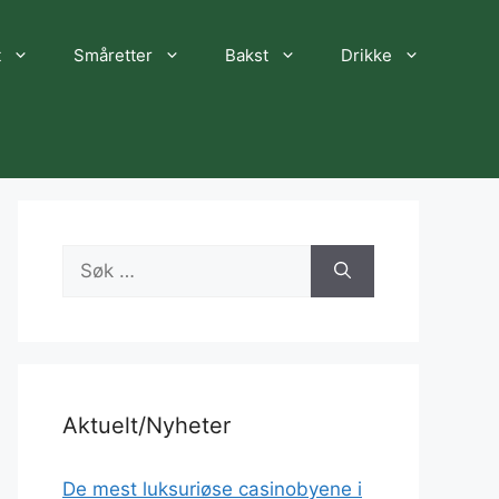
t
Småretter
Bakst
Drikke
Søk
etter:
Aktuelt/Nyheter
De mest luksuriøse casinobyene i