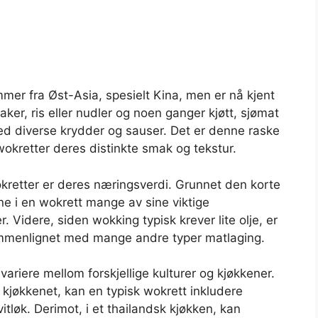
er fra Øst-Asia, spesielt Kina, men er nå kjent
ker, ris eller nudler og noen ganger kjøtt, sjømat
ed diverse krydder og sauser. Det er denne raske
okretter deres distinkte smak og tekstur.
retter er deres næringsverdi. Grunnet den korte
e i en wokrett mange av sine viktige
. Videre, siden wokking typisk krever lite olje, er
 sammenlignet med mange andre typer matlaging.
variere mellom forskjellige kulturer og kjøkkener.
e kjøkkenet, kan en typisk wokrett inkludere
tløk. Derimot, i et thailandsk kjøkken, kan