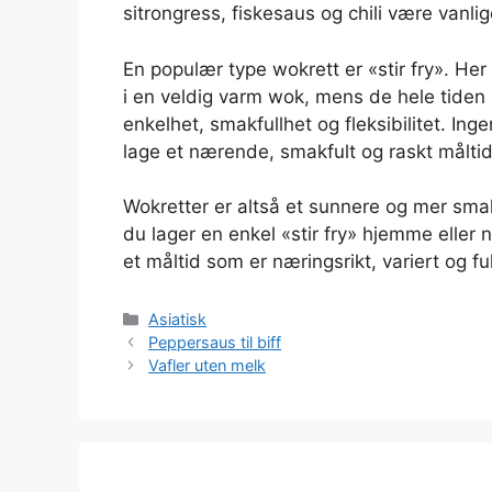
sitrongress, fiskesaus og chili være vanlige
En populær type wokrett er «stir fry». He
i en veldig varm wok, mens de hele tiden 
enkelhet, smakfullhet og fleksibilitet. Inge
lage et nærende, smakfult og raskt måltid
Wokretter er altså et sunnere og mer smakf
du lager en enkel «stir fry» hjemme eller 
et måltid som er næringsrikt, variert og fu
Kategorier
Asiatisk
Peppersaus til biff
Vafler uten melk