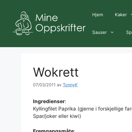
Hopp
til
Hjem
Kaker
innhold
Sauser
Sp
Wokrett
07/03/2011
av
TonnyK
Ingredienser
:
Kyllingfilet Paprika (gjerne i forskjellige 
Spar/joker eller kiwi)
Fremgangsmåte
: