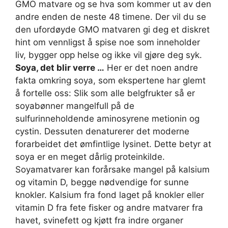
GMO matvare og se hva som kommer ut av den
andre enden de neste 48 timene. Der vil du se
den ufordøyde GMO matvaren gi deg et diskret
hint om vennligst å spise noe som inneholder
liv, bygger opp helse og ikke vil gjøre deg syk.
Soya, det blir verre …
Her er det noen andre
fakta omkring soya, som ekspertene har glemt
å fortelle oss: Slik som alle belgfrukter så er
soyabønner mangelfull på de
sulfurinneholdende aminosyrene metionin og
cystin. Dessuten denaturerer det moderne
forarbeidet det ømfintlige lysinet. Dette betyr at
soya er en meget dårlig proteinkilde.
Soyamatvarer kan forårsake mangel på kalsium
og vitamin D, begge nødvendige for sunne
knokler. Kalsium fra fond laget på knokler eller
vitamin D fra fete fisker og andre matvarer fra
havet, svinefett og kjøtt fra indre organer