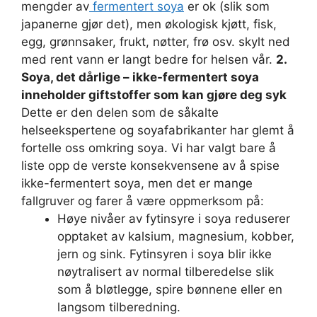
mengder av
fermentert soya
er ok (slik som
japanerne gjør det), men økologisk kjøtt, fisk,
egg, grønnsaker, frukt, nøtter, frø osv. skylt ned
med rent vann er langt bedre for helsen vår.
2.
Soya, det dårlige – ikke-fermentert soya
inneholder giftstoffer som kan gjøre deg syk
Dette er den delen som de såkalte
helseekspertene og soyafabrikanter har glemt å
fortelle oss omkring soya. Vi har valgt bare å
liste opp de verste konsekvensene av å spise
ikke-fermentert soya, men det er mange
fallgruver og farer å være oppmerksom på:
Høye nivåer av fytinsyre i soya reduserer
opptaket av kalsium, magnesium, kobber,
jern og sink. Fytinsyren i soya blir ikke
nøytralisert av normal tilberedelse slik
som å bløtlegge, spire bønnene eller en
langsom tilberedning.