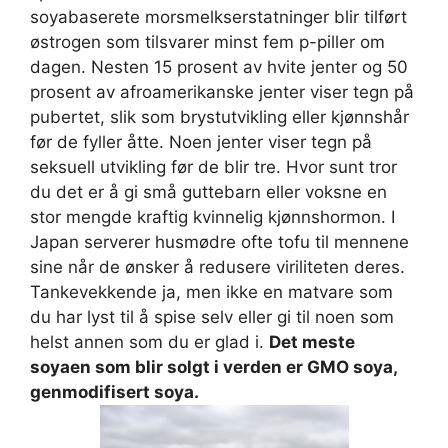
soyabaserete morsmelkserstatninger blir tilført
østrogen som tilsvarer minst fem p-piller om
dagen. Nesten 15 prosent av hvite jenter og 50
prosent av afroamerikanske jenter viser tegn på
pubertet, slik som brystutvikling eller kjønnshår
før de fyller åtte. Noen jenter viser tegn på
seksuell utvikling før de blir tre. Hvor sunt tror
du det er å gi små guttebarn eller voksne en
stor mengde kraftig kvinnelig kjønnshormon. I
Japan serverer husmødre ofte tofu til mennene
sine når de ønsker å redusere viriliteten deres.
Tankevekkende ja, men ikke en matvare som
du har lyst til å spise selv eller gi til noen som
helst annen som du er glad i.
Det meste
soyaen som blir solgt i verden er GMO soya,
genmodifisert soya.