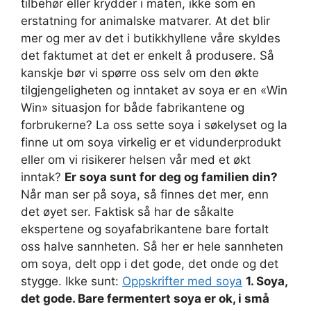
tilbehør eller krydder i maten, ikke som en
erstatning for animalske matvarer. At det blir
mer og mer av det i butikkhyllene våre skyldes
det faktumet at det er enkelt å produsere. Så
kanskje bør vi spørre oss selv om den økte
tilgjengeligheten og inntaket av soya er en «Win
Win» situasjon for både fabrikantene og
forbrukerne? La oss sette soya i søkelyset og la
finne ut om soya virkelig er et vidunderprodukt
eller om vi risikerer helsen vår med et økt
inntak?
Er soya sunt for deg og familien din?
Når man ser på soya, så finnes det mer, enn
det øyet ser. Faktisk så har de såkalte
ekspertene og soyafabrikantene bare fortalt
oss halve sannheten. Så her er hele sannheten
om soya, delt opp i det gode, det onde og det
stygge. Ikke sunt:
Oppskrifter med soya
1. Soya,
det gode. Bare fermentert soya er ok, i små