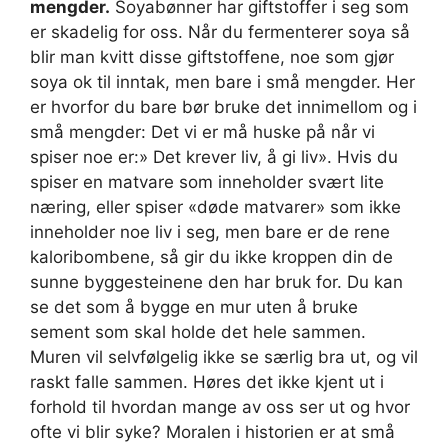
mengder.
Soyabønner har giftstoffer i seg som
er skadelig for oss. Når du fermenterer soya så
blir man kvitt disse giftstoffene, noe som gjør
soya ok til inntak, men bare i små mengder. Her
er hvorfor du bare bør bruke det innimellom og i
små mengder: Det vi er må huske på når vi
spiser noe er:» Det krever liv, å gi liv». Hvis du
spiser en matvare som inneholder svært lite
næring, eller spiser «døde matvarer» som ikke
inneholder noe liv i seg, men bare er de rene
kaloribombene, så gir du ikke kroppen din de
sunne byggesteinene den har bruk for. Du kan
se det som å bygge en mur uten å bruke
sement som skal holde det hele sammen.
Muren vil selvfølgelig ikke se særlig bra ut, og vil
raskt falle sammen. Høres det ikke kjent ut i
forhold til hvordan mange av oss ser ut og hvor
ofte vi blir syke? Moralen i historien er at små