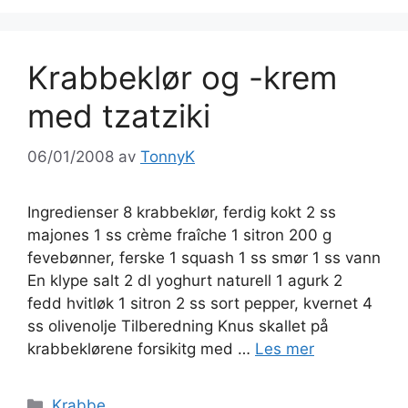
Krabbeklør og -krem
med tzatziki
06/01/2008
av
TonnyK
Ingredienser 8 krabbeklør, ferdig kokt 2 ss
majones 1 ss crème fraîche 1 sitron 200 g
fevebønner, ferske 1 squash 1 ss smør 1 ss vann
En klype salt 2 dl yoghurt naturell 1 agurk 2
fedd hvitløk 1 sitron 2 ss sort pepper, kvernet 4
ss olivenolje Tilberedning Knus skallet på
krabbeklørene forsikitg med …
Les mer
Kategorier
Krabbe