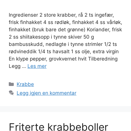
Ingredienser 2 store krabber, rå 2 ts ingefær,
frisk finhakket 4 ss rødløk, finhakket 4 ss vårløk,
finhakket (bruk bare det grønne) Koriander, frisk
2 ss shiitakesopp i tynne skiver 50 g
bambusskudd, nedlagte i tynne strimler 1/2 ts
rødvineddik 1/4 ts havsalt 1 ss olje, extra virgin
En klype pepper, grovkvernet hvit Tilberedning
Legg …
Les mer
Kategorier
Krabbe
Legg igjen en kommentar
Friterte krabbeboller