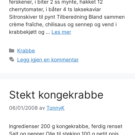
ferskener, i biter 2 ss mynte, hakket 12
cherrytomater, i båter 4 ts laksekaviar
Sitronskiver til pynt Tilberedning Bland sammen
crème fraîche, chilisaus og sennep og vend i
krabbekjøtt og …
Les mer
Kategorier
Krabbe
Legg igjen en kommentar
Stekt kongekrabbe
06/01/2008
av
TonnyK
Ingredienser 200 g kongekrabbe, ferdig renset
Salt og pepper Olje til steking 100 g petit pois