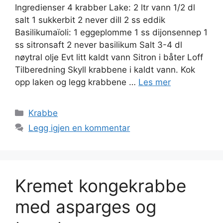
Ingredienser 4 krabber Lake: 2 ltr vann 1/2 dl
salt 1 sukkerbit 2 never dill 2 ss eddik
Basilikumaïoli: 1 eggeplomme 1 ss dijonsennep 1
ss sitronsaft 2 never basilikum Salt 3-4 dl
nøytral olje Evt litt kaldt vann Sitron i båter Loff
Tilberedning Skyll krabbene i kaldt vann. Kok
opp laken og legg krabbene …
Les mer
Kategorier
Krabbe
Legg igjen en kommentar
Kremet kongekrabbe
med asparges og