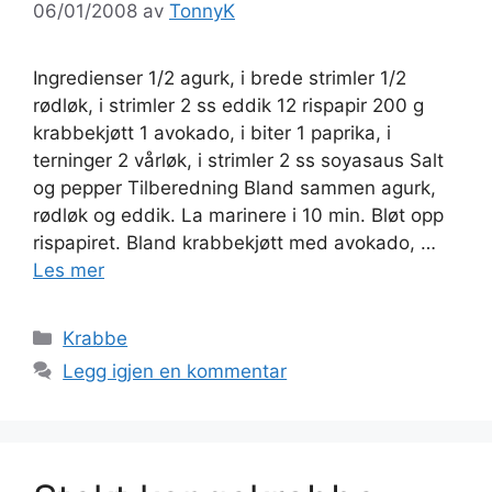
06/01/2008
av
TonnyK
Ingredienser 1/2 agurk, i brede strimler 1/2
rødløk, i strimler 2 ss eddik 12 rispapir 200 g
krabbekjøtt 1 avokado, i biter 1 paprika, i
terninger 2 vårløk, i strimler 2 ss soyasaus Salt
og pepper Tilberedning Bland sammen agurk,
rødløk og eddik. La marinere i 10 min. Bløt opp
rispapiret. Bland krabbekjøtt med avokado, …
Les mer
Kategorier
Krabbe
Legg igjen en kommentar