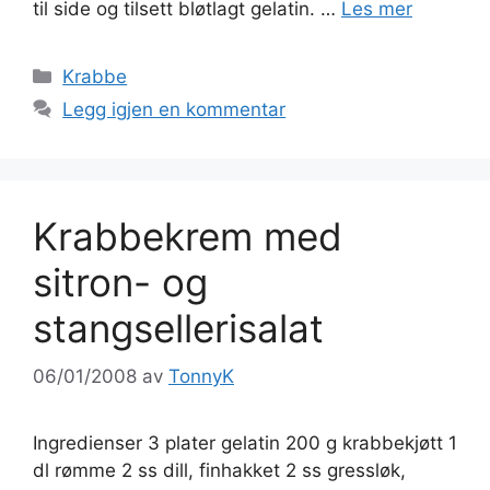
til side og tilsett bløtlagt gelatin. …
Les mer
Kategorier
Krabbe
Legg igjen en kommentar
Krabbekrem med
sitron- og
stangsellerisalat
06/01/2008
av
TonnyK
Ingredienser 3 plater gelatin 200 g krabbekjøtt 1
dl rømme 2 ss dill, finhakket 2 ss gressløk,