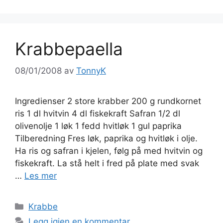
Krabbepaella
08/01/2008
av
TonnyK
Ingredienser 2 store krabber 200 g rundkornet
ris 1 dl hvitvin 4 dl fiskekraft Safran 1/2 dl
olivenolje 1 løk 1 fedd hvitløk 1 gul paprika
Tilberedning Fres løk, paprika og hvitløk i olje.
Ha ris og safran i kjelen, følg på med hvitvin og
fiskekraft. La stå helt i fred på plate med svak
…
Les mer
Kategorier
Krabbe
Legg igjen en kommentar