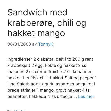
Sandwich med
krabberøre, chili og
hakket mango
06/01/2008
av
TonnyK
Ingredienser 2 ciabatta, delt i to 200 g rent
krabbekjøtt 2 egg, kokte og hakket 2 ss
majones 2 ss crème fraîche 2 ss koriander,
hakket 1 ts frisk chili, hakket Salt og pepper 1
lime Salatblader, agurk, asparges og gulrot i
brede strimler 1 mango, grovt hakket 4 ts
peanøtter, hakkede 4 ss urteolje …
Les mer
Kategorier