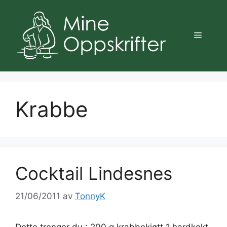
Hopp
til
innhold
Meny
Krabbe
Cocktail Lindesnes
21/06/2011
av
TonnyK
Dette trenger du : 200 g krabbekjøtt 1 hardkokt