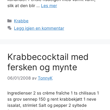
slik at den blir …
Les mer
Kategorier
Krabbe
Legg igjen en kommentar
Krabbecocktail med
fersken og mynte
06/01/2008
av
TonnyK
Ingredienser 2 ss crème fraîche 1 ts chilisaus 1
ss grov sennep 150 g rent krabbekjøtt 1 neve
issalat, strimlet Salt og pepper 2 syltede