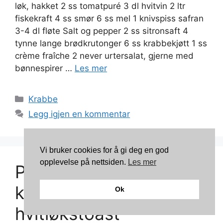
løk, hakket 2 ss tomatpuré 3 dl hvitvin 2 ltr
fiskekraft 4 ss smør 6 ss mel 1 knivspiss safran
3-4 dl fløte Salt og pepper 2 ss sitronsaft 4
tynne lange brødkrutonger 6 ss krabbekjøtt 1 ss
crème fraîche 2 never urtersalat, gjerne med
bønnespirer …
Les mer
Kategorier
Krabbe
Legg igjen en kommentar
Vi bruker cookies for å gi deg en god
opplevelse på nettsiden.
Les mer
Pepperristet
kamchatkakrabbe på
Ok
hvitløkstoast