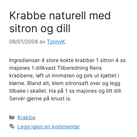
Krabbe naturell med
sitron og dill
08/01/2008
av
TonnyK
Ingredienser 4 store kokte krabber 1 sitron 4 ss
majones 1 dillkvast Tilberedning Rens
krabbene, løft ut innmaten og pirk ut kjøttet i
klørne. Bland alt, klem sitronsaft over og legg
tilbake i skallet. Ha på 1 ss majones og litt dill.
Servér gjerne på knust is.
Kategorier
Krabbe
Legg igjen en kommentar