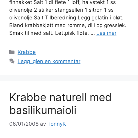
finhakket Salt 1 dl fløte 1 loff, halvstekt 1 ss
olivenolje 2 stilker stangselleri 1 sitron 1 ss
olivenolje Salt Tilberedning Legg gelatin i bløt.
Bland krabbekjøtt med rømme, dill og gressløk.
Smak til med salt. Lettpisk fløte. …
Les mer
Kategorier
Krabbe
Legg igjen en kommentar
Krabbe naturell med
basilikumaioli
06/01/2008
av
TonnyK