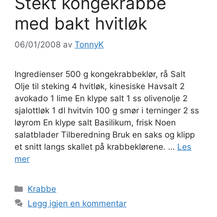
Stekt kongekrabbe
med bakt hvitløk
06/01/2008
av
TonnyK
Ingredienser 500 g kongekrabbeklør, rå Salt
Olje til steking 4 hvitløk, kinesiske Havsalt 2
avokado 1 lime En klype salt 1 ss olivenolje 2
sjalottløk 1 dl hvitvin 100 g smør i terninger 2 ss
løyrom En klype salt Basilikum, frisk Noen
salatblader Tilberedning Bruk en saks og klipp
et snitt langs skallet på krabbeklørene. …
Les
mer
Kategorier
Krabbe
Legg igjen en kommentar