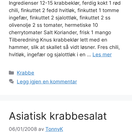
Ingredienser 12-15 krabbeklør, ferdig kokt 1 rød
chili, finkuttet 2 fedd hvitløk, finkuttet 1 tomme
ingefær, finkuttet 2 sjalottløk, finkuttet 2 ss
olivenolje 2 ss tomater, hermetiske 10
cherrytomater Salt Koriander, frisk 1 mango
Tilberedning Knus krabbeklør lett med en
hammer, slik at skallet så vidt løsner. Fres chili,
hvitløk, ingefær og sjalottløk i en …
Les mer
Kategorier
Krabbe
Legg igjen en kommentar
Asiatisk krabbesalat
06/01/2008
av
TonnyK