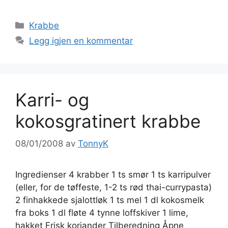
Kategorier
Krabbe
Legg igjen en kommentar
Karri- og
kokosgratinert krabbe
08/01/2008
av
TonnyK
Ingredienser 4 krabber 1 ts smør 1 ts karripulver
(eller, for de tøffeste, 1-2 ts rød thai-currypasta)
2 finhakkede sjalottløk 1 ts mel 1 dl kokosmelk
fra boks 1 dl fløte 4 tynne loffskiver 1 lime,
hakket Frisk koriander Tilberedning Åpne