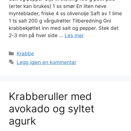
(erter kan brukes) 1 ss smør En liten neve
mynteblader, friske 4 ss olivenolje Saft av 1 lime
1 ts salt 200 g vårgulrøtter Tilberedning Gni
krabbekjøttet inn med salt og pepper. Stek det
2-3 min på hver side …
Les mer
Kategorier
Krabbe
Legg igjen en kommentar
Krabberuller med
avokado og syltet
agurk