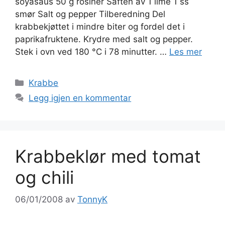
soyasaus 50 g rosiner Saften av 1 lime 1 ss
smør Salt og pepper Tilberedning Del
krabbekjøttet i mindre biter og fordel det i
paprikafruktene. Krydre med salt og pepper.
Stek i ovn ved 180 °C i 78 minutter. …
Les mer
Kategorier
Krabbe
Legg igjen en kommentar
Krabbeklør med tomat
og chili
06/01/2008
av
TonnyK