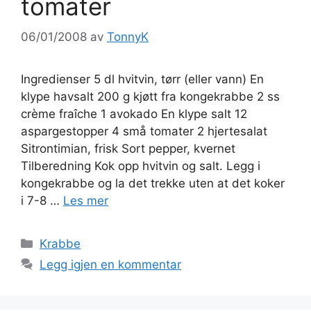
tomater
06/01/2008
av
TonnyK
Ingredienser 5 dl hvitvin, tørr (eller vann) En
klype havsalt 200 g kjøtt fra kongekrabbe 2 ss
crème fraîche 1 avokado En klype salt 12
aspargestopper 4 små tomater 2 hjertesalat
Sitrontimian, frisk Sort pepper, kvernet
Tilberedning Kok opp hvitvin og salt. Legg i
kongekrabbe og la det trekke uten at det koker
i 7-8 …
Les mer
Kategorier
Krabbe
Legg igjen en kommentar