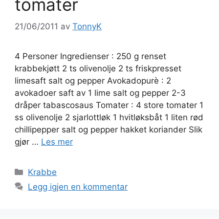
tomater
21/06/2011
av
TonnyK
4 Personer Ingredienser : 250 g renset
krabbekjøtt 2 ts olivenolje 2 ts friskpresset
limesaft salt og pepper Avokadopurè : 2
avokadoer saft av 1 lime salt og pepper 2-3
dråper tabascosaus Tomater : 4 store tomater 1
ss olivenolje 2 sjarlottløk 1 hvitløksbåt 1 liten rød
chillipepper salt og pepper hakket koriander Slik
gjør …
Les mer
Kategorier
Krabbe
Legg igjen en kommentar