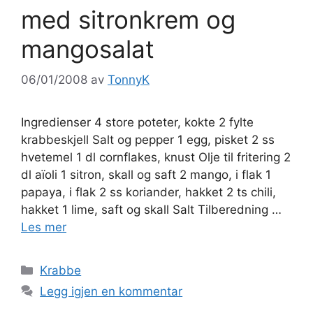
med sitronkrem og
mangosalat
06/01/2008
av
TonnyK
Ingredienser 4 store poteter, kokte 2 fylte
krabbeskjell Salt og pepper 1 egg, pisket 2 ss
hvetemel 1 dl cornflakes, knust Olje til fritering 2
dl aïoli 1 sitron, skall og saft 2 mango, i flak 1
papaya, i flak 2 ss koriander, hakket 2 ts chili,
hakket 1 lime, saft og skall Salt Tilberedning …
Les mer
Kategorier
Krabbe
Legg igjen en kommentar