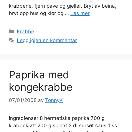
krabbene, fjern pave og gjeller. Bryt av beina,
bryt opp hus og klør og …
Les mer
Kategorier
Krabbe
Legg igjen en kommentar
Paprika med
kongekrabbe
07/01/2008
av
TonnyK
Ingredienser 8 hermetiske paprika 700 g
krabbekjøtt 200 g spinat 2 dl sursøt saus 1 ss